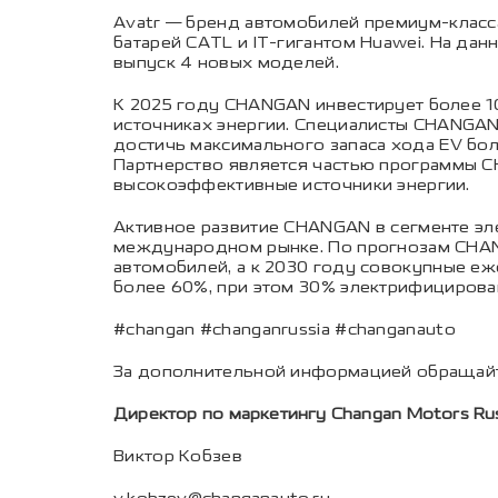
Avatr — бренд автомобилей премиум-класс
батарей CATL и IT-гигантом Huawei. На дан
выпуск 4 новых моделей.
К 2025 году CHANGAN инвестирует более 
источниках энергии. Специалисты CHANGAN
достичь максимального запаса хода EV боле
Партнерство является частью программы C
высокоэффективные источники энергии.
Активное развитие CHANGAN в сегменте э
международном рынке. По прогнозам CHANG
автомобилей, а к 2030 году совокупные е
более 60%, при этом 30% электрифицирова
#changan #changanrussia #changanauto
За дополнительной информацией обращайт
Директор по маркетингу Changan Motors Ru
Виктор Кобзев