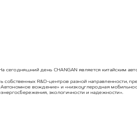
На сегодняшний день CHANGAN является китайским авт
обственных R&D-центров разной направленности, предс
 «Автономное вождение» и «низкоуглеродная мобильнос
энергосбережения, экологичности и надежности».