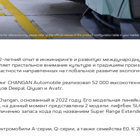
2-летний опыт в инжиниринге и развитую международну
еляет пристальное внимание культуре и традициям про
астности направленных на глобальное развитие экологич
динг CHANGAN Automobile реализовал 52 000 высокоте
 Deepal, Qiyuan и Avatr.
hangan, основанный в 2022 году. Его модельная линейка
 на данный момент представлены 2 модели: лифтбек SL0
ичению запаса хода под названием Super Range Extende
ктромобили A-серии, Q-серии, а также семейства E0. К 