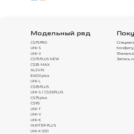
Модельный ряд
Пок
CS75PRO
Специал
UNI-S
Конфигу
UNI-V
Финансо
CS75PLUS NEW
Запись н
CS35 MAX
ALSVIN
EADOplus
UNI-L
CS35PLUS
UNI-S / CS55PLUS
CS75plus
CS95
UNI-T
UNI-V
UNI-K
HUNTER PLUS
UNI-K iDD