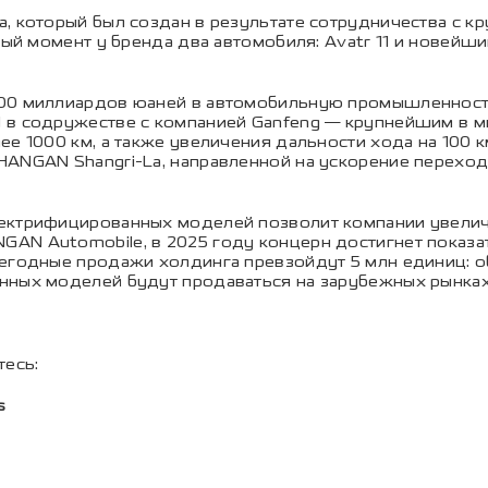
а, который был создан в результате сотрудничества с 
ный момент у бренда два автомобиля: Avatr 11 и новейши
100 миллиардов юаней в автомобильную промышленност
 в содружестве с компанией Ganfeng — крупнейшим в 
е 1000 км, а также увеличения дальности хода на 100 км
HANGAN Shangri-La, направленной на ускорение переход
лектрифицированных моделей позволит компании увелич
AN Automobile, в 2025 году концерн достигнет показат
жегодные продажи холдинга превзойдут 5 млн единиц: 
нных моделей будут продаваться на зарубежных рынках
есь:
s