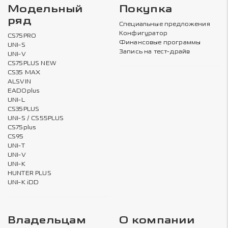
Модельный
Покупка
ряд
Специальные предложения
Конфигуратор
CS75PRO
Финансовые программы
UNI-S
Запись на тест-драйв
UNI-V
CS75PLUS NEW
CS35 MAX
ALSVIN
EADOplus
UNI-L
CS35PLUS
UNI-S / CS55PLUS
CS75plus
CS95
UNI-T
UNI-V
UNI-K
HUNTER PLUS
UNI-K iDD
Владельцам
О компании