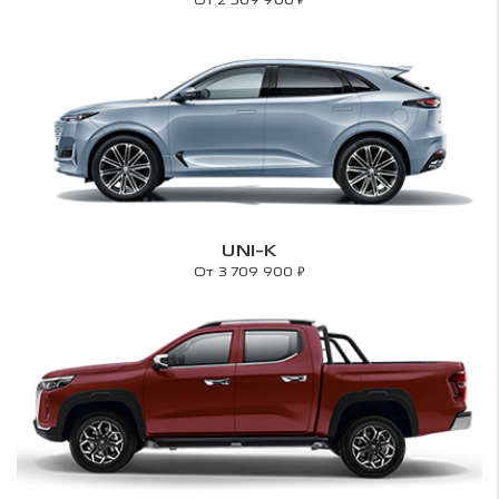
UNI-K
₽
От 3 709 900