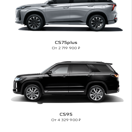
CS75plus
₽
От 2 719 900
CS95
₽
От 4 329 900