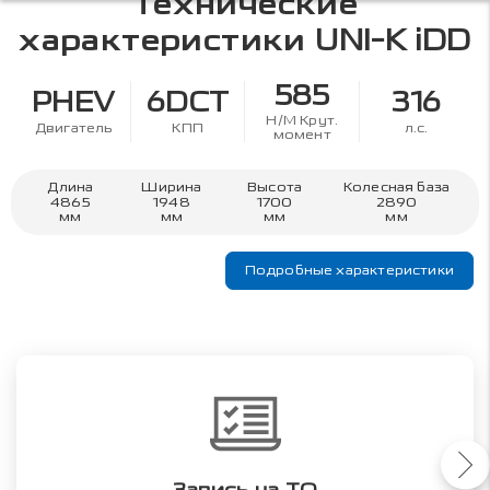
Технические
характеристики
UNI-K iDD
585
PHEV
6DCT
316
Н/М Крут.
Двигатель
КПП
л.с.
момент
Длина
Ширина
Высота
Колесная база
4865
1948
1700
2890
мм
мм
мм
мм
Подробные характеристики