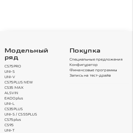
Модельный
Покупка
ряд
Специальные предложения
Конфигуратор
CS75PRO
Финансовые программы
UNI-S
Запись на тест-драйв
UNI-V
CS75PLUS NEW
CS35 MAX
ALSVIN
EADOplus
UNI-L
CS35PLUS
UNI-S / CS55PLUS
CS75plus
CS95
UNI-T