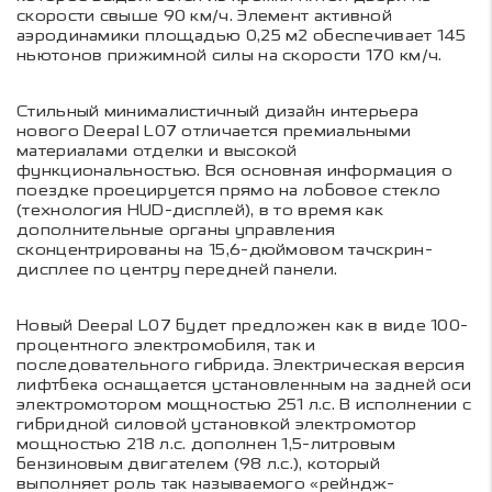
скорости свыше 90 км/ч. Элемент активной
аэродинамики площадью 0,25 м2 обеспечивает 145
ньютонов прижимной силы на скорости 170 км/ч.
Стильный минималистичный дизайн интерьера
нового Deepal L07 отличается премиальными
материалами отделки и высокой
функциональностью. Вся основная информация о
поездке проецируется прямо на лобовое стекло
(технология HUD-дисплей), в то время как
дополнительные органы управления
сконцентрированы на 15,6-дюймовом тачскрин-
дисплее по центру передней панели.
Новый Deepal L07 будет предложен как в виде 100-
процентного электромобиля, так и
последовательного гибрида. Электрическая версия
лифтбека оснащается установленным на задней оси
электромотором мощностью 251 л.с. В исполнении с
гибридной силовой установкой электромотор
мощностью 218 л.с. дополнен 1,5-литровым
бензиновым двигателем (98 л.с.), который
выполняет роль так называемого «рейндж-