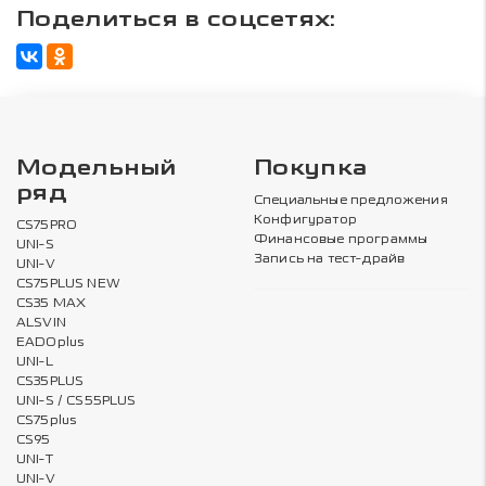
Поделиться в соцсетях:
Модельный
Покупка
ряд
Специальные предложения
Конфигуратор
CS75PRO
Финансовые программы
UNI-S
Запись на тест-драйв
UNI-V
CS75PLUS NEW
CS35 MAX
ALSVIN
EADOplus
UNI-L
CS35PLUS
UNI-S / CS55PLUS
CS75plus
CS95
UNI-T
UNI-V