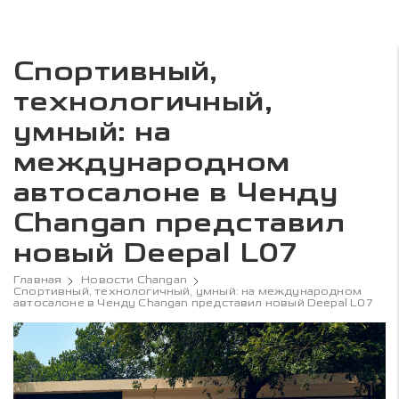
Спортивный,
технологичный,
умный: на
международном
автосалоне в Ченду
Changan представил
новый Deepal L07
Главная
Новости Changan
Спортивный, технологичный, умный: на международном
автосалоне в Ченду Changan представил новый Deepal L07