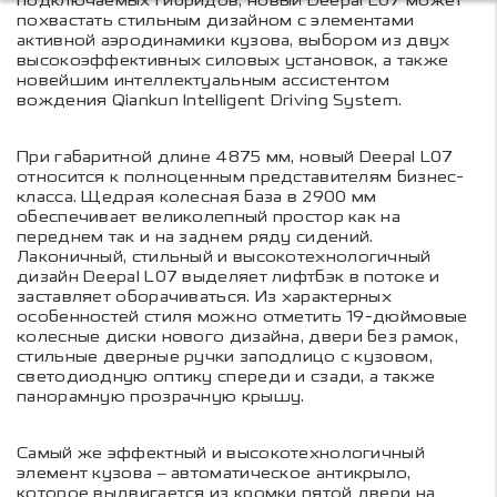
подключаемых гибридов, новый Deepal L07 может
похвастать стильным дизайном с элементами
активной аэродинамики кузова, выбором из двух
высокоэффективных силовых установок, а также
новейшим интеллектуальным ассистентом
вождения Qiankun Intelligent Driving System.
При габаритной длине 4875 мм, новый Deepal L07
относится к полноценным представителям бизнес-
класса. Щедрая колесная база в 2900 мм
обеспечивает великолепный простор как на
переднем так и на заднем ряду сидений.
Лаконичный, стильный и высокотехнологичный
дизайн Deepal L07 выделяет лифтбэк в потоке и
заставляет оборачиваться. Из характерных
особенностей стиля можно отметить 19-дюймовые
колесные диски нового дизайна, двери без рамок,
стильные дверные ручки заподлицо с кузовом,
светодиодную оптику спереди и сзади, а также
панорамную прозрачную крышу.
Самый же эффектный и высокотехнологичный
элемент кузова – автоматическое антикрыло,
которое выдвигается из кромки пятой двери на